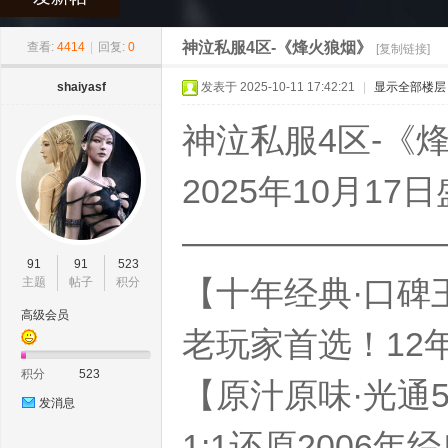
»
›
›
›
神
神泣私服4区-《烽火狼烟》
查看:
4414
|
回复:
0
[复制链接]
shaiyasf
发表于 2025-10-11 17:42:21
|
显示全部楼层
神泣私服4区-《
2025年10月1
———————
泣
91
91
523
【十年经典·口碑
主题
帖子
积分
高级会员
老玩家首选！12
积分
523
【原汁原味·光通5
发消息
1:1还原2006
私