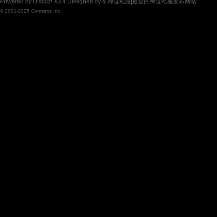
Powered by
Discuz!
X3.4
Designed by &
神泣私服|最全的神泣私服发布网站
© 2001-2025
Comsenz Inc.
神
泣