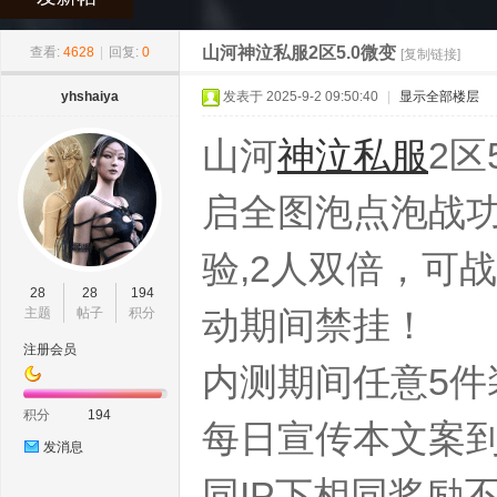
»
›
›
›
神
山河神泣私服2区5.0微变
查看:
4628
|
回复:
0
[复制链接]
yhshaiya
发表于 2025-9-2 09:50:40
|
显示全部楼层
山河
神泣私服
2区
启全图泡点泡战功
验,2人双倍，可
泣
28
28
194
动期间禁挂！
主题
帖子
积分
注册会员
内测期间任意5件
积分
194
每日宣传本文案到
发消息
同IP下相同奖励
私