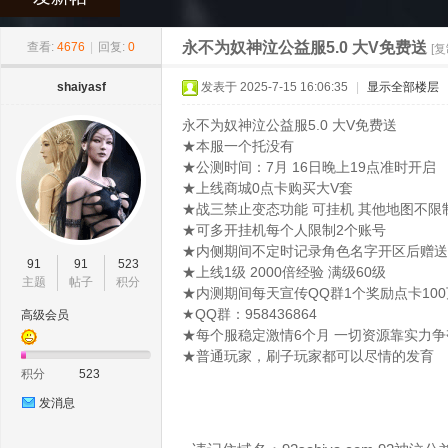
»
›
›
›
神
永不为奴神泣公益服5.0 大V免费送
查看:
4676
|
回复:
0
[
shaiyasf
发表于 2025-7-15 16:06:35
|
显示全部楼层
永不为奴神泣公益服5.0 大V免费送
★本服一个托没有
★公测时间：7月 16日晚上19点准时开启
★上线商城0点卡购买大V套
★战三禁止变态功能 可挂机 其他地图不限
★可多开挂机每个人限制2个账号
泣
★内侧期间不定时记录角色名字开区后赠送
91
91
523
★上线1级 2000倍经验 满级60级
主题
帖子
积分
★内测期间每天宣传QQ群1个奖励点卡100
★QQ群：958436864
高级会员
★每个服稳定激情6个月 一切资源靠实力争
★普通玩家，刷子玩家都可以尽情的发育
积分
523
发消息
私