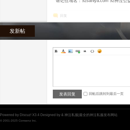
请记住域名：92sahiya.com 92神
回复
发新帖
服|
发表回复
回帖后跳转到最后一页
最
Powered by
Discuz!
X3.4
Designed by &
神泣私服|最全的神泣私服发布网站
© 2001-2025
Comsenz Inc.