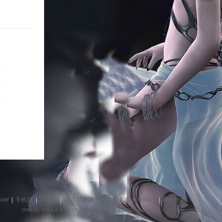
捷
导
iver
|
手机版
|
小黑屋
|
神泣私服|最全的神泣私服发布网站
|
网站地图
GMT+8, 2026-8-8 12:06
, Processed in 0.015494 second(s), 6 queries .