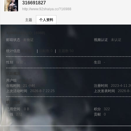
316691827
http://www.92shaiya.cc/?16988
›
›
神
主题
个人资料
316691827
(UID: 16988)
邮箱状态
未验证
视频认证
未认证
统计信息
好友数 0
|
回帖数 0
|
主题数 50
性别
保密
生日
-
泣
活跃概况
用户组
中级会员
在线时间
21 小时
注册时间
2023-4-11 2
上次活动时间
2026-8-7 22:25
上次发表时间
2026-8-
统计信息
已用空间
0 B
积分
322
金钱
272
贡献
0
私