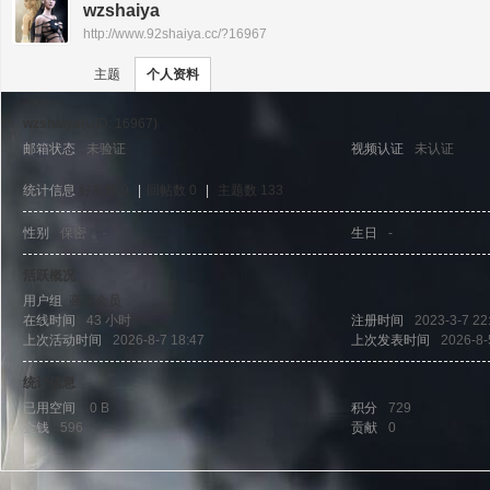
wzshaiya
http://www.92shaiya.cc/?16967
›
›
神
主题
个人资料
wzshaiya
(UID: 16967)
邮箱状态
未验证
视频认证
未认证
统计信息
好友数 0
|
回帖数 0
|
主题数 133
性别
保密
生日
-
泣
活跃概况
用户组
高级会员
在线时间
43 小时
注册时间
2023-3-7 22
上次活动时间
2026-8-7 18:47
上次发表时间
2026-8-
统计信息
已用空间
0 B
积分
729
金钱
596
贡献
0
私